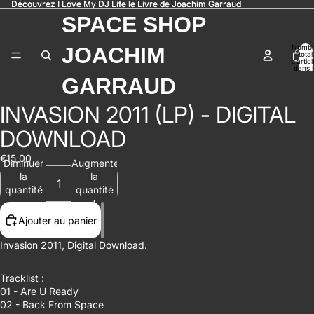
Découvrez I Love My DJ Life le Livre de Joachim Garraud
Découvrez I Love My DJ Life le Livre de Joachim Garraud
SPACE SHOP
Nomb
JOACHIM
total
d’artic
dans l
panier:
GARRAUD
INVASION 2011 (LP) - DIGITAL
Ouvrir
l’image
DOWNLOAD
en
plein
€15,00
écran
Diminuer
Augmenter
la
la
quantité
quantité
Ajouter au panier
Invasion 2011, Digital Download.
Tracklist :
01 - Are U Ready
02 - Back From Space