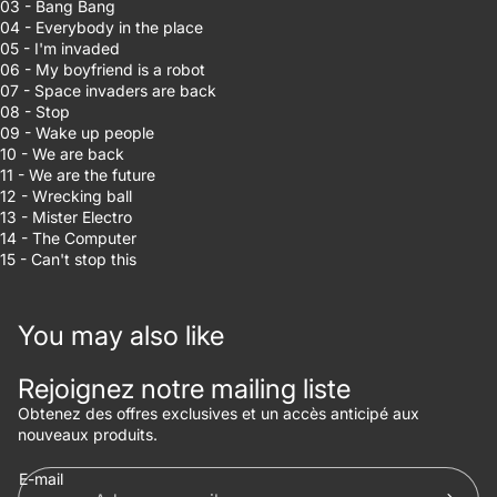
03 - Bang Bang
04 - Everybody in the place
05 - I'm invaded
06 - My boyfriend is a robot
07 - Space invaders are back
08 - Stop
09 - Wake up people
10 - We are back
11 - We are the future
12 - Wrecking ball
13 - Mister Electro
14 - The Computer
15 - Can't stop this
You may also like
Politique de confidentialité
Politique de remboursement
Rejoignez notre mailing liste
Conditions d’utilisation
Obtenez des offres exclusives et un accès anticipé aux
nouveaux produits.
Coordonnées
Politique d’expédition
E-mail