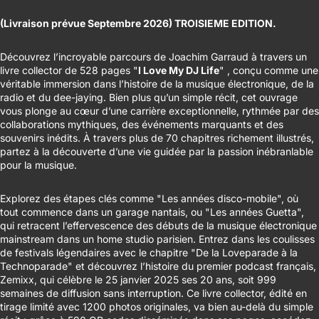
(Livraison prévue Septembre 2026) TROISIEME EDITION.
Découvrez l’incroyable parcours de Joachim Garraud à travers un
livre collector de 528 pages "
I Love My DJ Life
" , conçu comme une
véritable immersion dans l’histoire de la musique électronique, de la
radio et du dee-jaying. Bien plus qu’un simple récit, cet ouvrage
vous plonge au cœur d’une carrière exceptionnelle, rythmée par des
collaborations mythiques, des événements marquants et des
souvenirs inédits. À travers plus de 70 chapitres richement illustrés,
partez à la découverte d’une vie guidée par la passion inébranlable
pour la musique.
Explorez des étapes clés comme "Les années disco-mobile", où
tout commence dans un garage nantais, ou "Les années
Guetta
",
qui retracent l’effervescence des débuts de la musique électronique
mainstream dans un home studio parisien. Entrez dans les coulisses
de festivals légendaires avec le chapitre "De la
Loveparade
à la
Technoparade
" et découvrez l’histoire du premier podcast français,
Zemixx
, qui célèbre le 25 janvier 2025 ses 20 ans, soit 999
semaines de diffusion sans interruption. Ce livre collector, édité en
tirage limité avec 1200 photos originales, va bien au-delà du simple