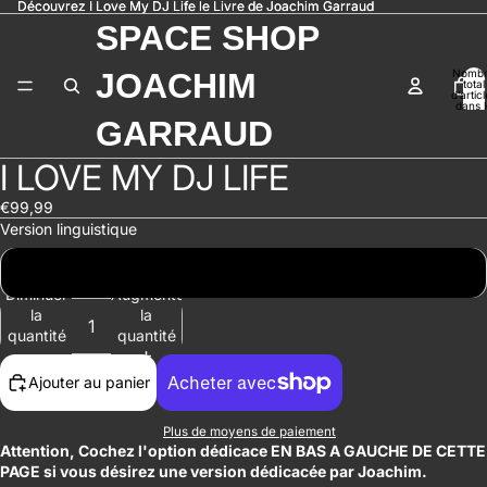
Découvrez I Love My DJ Life le Livre de Joachim Garraud
Découvrez I Love My DJ Life le Livre de Joachim Garraud
SPACE SHOP
Nomb
JOACHIM
total
d’artic
dans l
panier:
GARRAUD
I LOVE MY DJ LIFE
Ouvrir
Ouvrir
Ouvrir
Ouvrir
Ouvrir
Ouvrir
Ouvrir
Ouvrir
Ouvrir
l’image
l’image
l’image
l’image
l’image
l’image
l’image
l’image
l’image
€99,99
en
en
en
en
en
en
en
en
en
Version linguistique
plein
plein
plein
plein
plein
plein
plein
plein
plein
écran
écran
écran
écran
écran
écran
écran
écran
écran
FRA - Français
Diminuer
Augmenter
la
la
quantité
quantité
Ajouter au panier
Plus de moyens de paiement
Attention, Cochez l'option dédicace EN BAS A GAUCHE DE CETTE
PAGE si vous désirez une version dédicacée par Joachim.