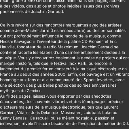
récit : grâce à 590 QR codes disséminés dans ses pages, accédez
à des vidéos, des audios et photos inédites issues des archives
personnelles de Joachim Garraud.
Ce livre revient sur des rencontres marquantes avec des artistes
comme Jean-Michel Jarre (Les années Jarre) ou des personnalités
qui ont profondément influencé le monde de la musique, comme
Hiroshi Kawaguchi, l’inventeur de la platine CD Pioneer, et Éric
Hauville, fondateur de la radio
Maxximum
. Joachim Garraud se
confie et raconte les étapes d’une carrière entièrement dédiée à la
musique. Vous y découvrirez également la genèse de projets qui ont
marqué l’histoire, tels que le festival Inox Park, ou encore le
lancement du premier forum consacré à la musique électronique en
France au début des années 2000. Enfin, cet ouvrage est un vibrant
hommage aux fans et à la communauté des Space Invaders, avec
une sélection des plus belles photos des soirées anniversaires
mythiques du Zemixx.
Au fil des pages, laissez-vous emporter par des anecdotes
émouvantes, des souvenirs vibrants et des témoignages précieux
d’acteurs majeurs de la musique électronique, tels que
Laurent
Garnier
,
Vitalic
,
Joris Delacroix
,
Mosimann
,
Laidback Luke
ou
Benny Benassi
. Ce recueil, où se mêlent nostalgie, passion et
innovation, révèle l’histoire fascinante de l’évolution du métier de DJ.